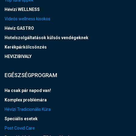
Top túra tippek
Hévízi WELLNESS
Videós wellness kisokos
Hévíz GASTRO
Hotelszolgáltatások külsős vendégeknek
Kerékpárkölcsönzés
HEVIZIBIVALY
EGÉSZSÉGPROGRAM
Ha csak pár napod van!
Komplex problémára
Hévízi Tradicionális Kúra
Speciális esetek
Post Covid Care