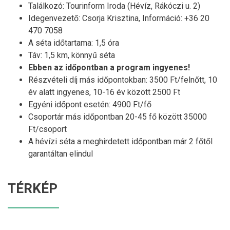
Találkozó: Tourinform Iroda (Hévíz, Rákóczi u. 2)
Idegenvezető: Csorja Krisztina, Információ: +36 20
470 7058
A séta időtartama: 1,5 óra
Táv: 1,5 km, könnyű séta
Ebben az időpontban a program ingyenes!
Részvételi díj más időpontokban: 3500 Ft/felnőtt, 10
év alatt ingyenes, 10-16 év között 2500 Ft
Egyéni időpont esetén: 4900 Ft/fő
Csoportár más időpontban 20-45 fő között 35000
Ft/csoport
A hévízi séta a meghirdetett időpontban már 2 főtől
garantáltan elindul
TÉRKÉP