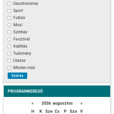
Gasztronómia
Sport
Folklór
Mozi
Színház
Fesztivál
Kiállítás
Tudomány
Utazás
Minden más
Szűrés
PROGRAMKERESŐ
«
2026. augusztus
»
H
K
Sze
Cs
P
Szo
V