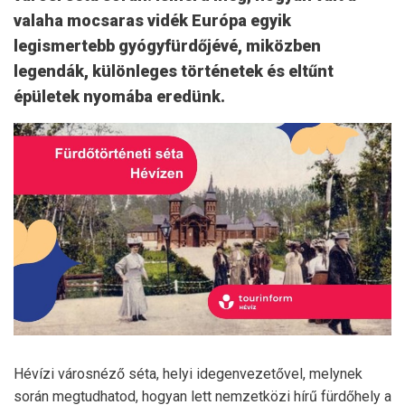
valaha mocsaras vidék Európa egyik
legismertebb gyógyfürdőjévé, miközben
legendák, különleges történetek és eltűnt
épületek nyomába eredünk.
Hévízi városnéző séta, helyi idegenvezetővel, melynek
során megtudhatod, hogyan lett nemzetközi hírű fürdőhely a