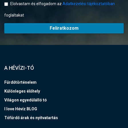
Elolvastam és elfogadom az
Adatkezelési tájékoztatóban
foglaltakat
Feliratkozom
A HÉVÍZI-TÓ
Fürdőtörténelem
Különleges élőhely
Világon egyedülálló tó
I love Hévíz BLOG
Tófürdő árak és nyitvatartás