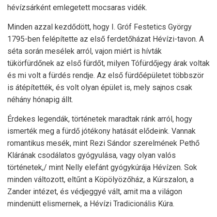
hévízsárként emlegetett mocsaras vidék.
Minden azzal kezdődött, hogy I. Gróf Festetics György
1795-ben felépítette az első ferdetőházat Hévízi-tavon. A
séta során mesélek arról, vajon miért is hívták
tükörfürdőnek az első fürdőt, milyen Tófürdőjegy árak voltak
és mi volt a fürdés rendje. Az első fürdőépületet többször
is átépítették, és volt olyan épület is, mely sajnos csak
néhány hónapig állt.
Érdekes legendák, történetek maradtak ránk arról, hogy
ismerték meg a fürdő jótékony hatását elődeink. Vannak
romantikus mesék, mint Rezi Sándor szerelmének Pethő
Klárának csodálatos gyógyulása, vagy olyan valós
történetek,/ mint Nelly elefánt gyógykúrája Hévízen. Sok
minden változott, eltűnt a Köpölyözőház, a Kúrszalon, a
Zander intézet, és védjeggyé vált, amit ma a világon
mindenütt elismernek, a Hévízi Tradicionális Kúra.