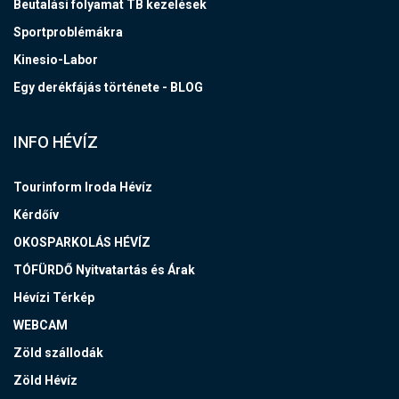
Beutalási folyamat TB kezelések
Sportproblémákra
Kinesio-Labor
Egy derékfájás története - BLOG
INFO HÉVÍZ
Tourinform Iroda Hévíz
Kérdőív
OKOSPARKOLÁS HÉVÍZ
TÓFÜRDŐ Nyitvatartás és Árak
Hévízi Térkép
WEBCAM
Zöld szállodák
Zöld Hévíz