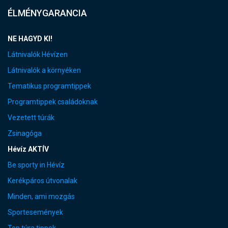
ÉLMÉNYGARANCIA
NE HAGYD KI!
Látnivalók Hévízen
Látnivalók a környéken
Tematikus programtippek
Programtippek családoknak
Vezetett túrák
Zsinagóga
Hévíz AKTÍV
Be sporty in Hévíz
Kerékpáros útvonalak
Minden, ami mozgás
Sportesemények