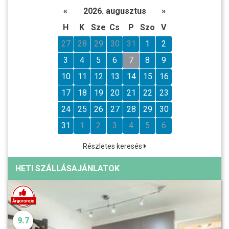
«
2026. augusztus
»
H
K
Sze
Cs
P
Szo
V
27
28
29
30
31
1
2
3
4
5
6
7
8
9
10
11
12
13
14
15
16
17
18
19
20
21
22
23
24
25
26
27
28
29
30
31
1
2
3
4
5
6
Részletes keresés
HETI SZÁLLÁSAJÁNLATOK
9.7