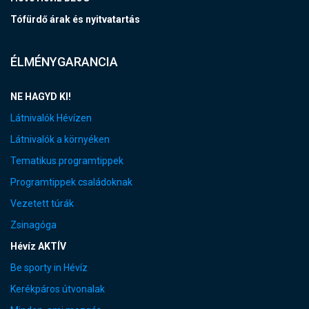
Tófürdő árak és nyitvatartás
ÉLMÉNYGARANCIA
NE HAGYD KI!
Látnivalók Hévízen
Látnivalók a környéken
Tematikus programtippek
Programtippek családoknak
Vezetett túrák
Zsinagóga
Hévíz AKTÍV
Be sporty in Hévíz
Kerékpáros útvonalak