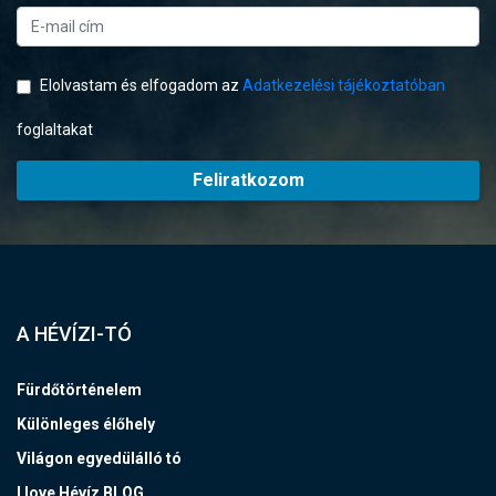
Elolvastam és elfogadom az
Adatkezelési tájékoztatóban
foglaltakat
Feliratkozom
A HÉVÍZI-TÓ
Fürdőtörténelem
Különleges élőhely
Világon egyedülálló tó
I love Hévíz BLOG