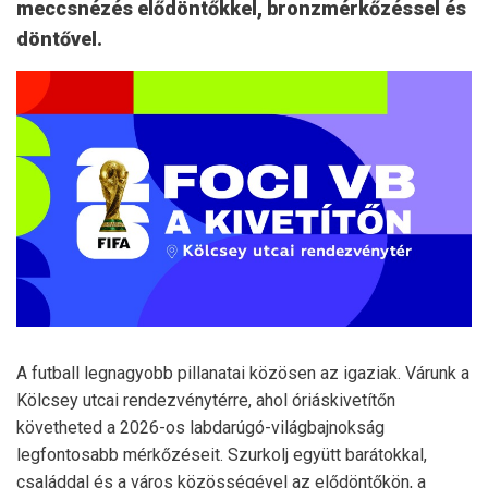
meccsnézés elődöntőkkel, bronzmérkőzéssel és
döntővel.
A futball legnagyobb pillanatai közösen az igaziak. Várunk a
Kölcsey utcai rendezvénytérre, ahol óriáskivetítőn
követheted a 2026-os labdarúgó-világbajnokság
legfontosabb mérkőzéseit. Szurkolj együtt barátokkal,
családdal és a város közösségével az elődöntőkön, a