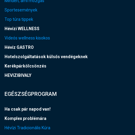
Minden, ami mozgás
Sportesemények
Top túra tippek
Hévízi WELLNESS
Videós wellness kisokos
Hévíz GASTRO
Hotelszolgáltatások külsős vendégeknek
Kerékpárkölcsönzés
HEVIZIBIVALY
EGÉSZSÉGPROGRAM
Ha csak pár napod van!
Komplex problémára
Hévízi Tradicionális Kúra