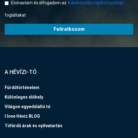
Elolvastam és elfogadom az
Adatkezelési tájékoztatóban
foglaltakat
Feliratkozom
A HÉVÍZI-TÓ
Fürdőtörténelem
Különleges élőhely
Világon egyedülálló tó
I love Hévíz BLOG
Tófürdő árak és nyitvatartás