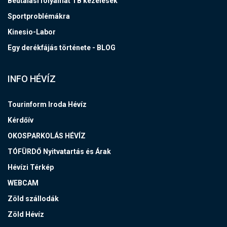
Beutalási folyamat TB kezelések
Sportproblémákra
Kinesio-Labor
Egy derékfájás története - BLOG
INFO HÉVÍZ
Tourinform Iroda Hévíz
Kérdőív
OKOSPARKOLÁS HÉVÍZ
TÓFÜRDŐ Nyitvatartás és Árak
Hévízi Térkép
WEBCAM
Zöld szállodák
Zöld Hévíz