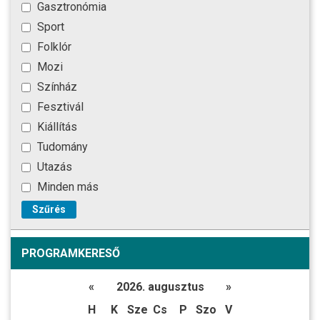
Gasztronómia
Sport
Folklór
Mozi
Színház
Fesztivál
Kiállítás
Tudomány
Utazás
Minden más
Szűrés
PROGRAMKERESŐ
«
2026. augusztus
»
H
K
Sze
Cs
P
Szo
V