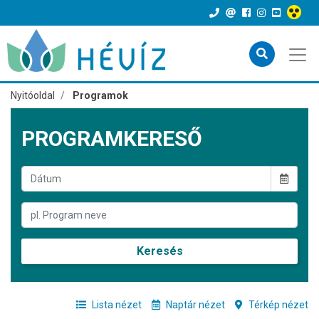
Nyitóoldal
Programok
PROGRAMKERESŐ
Keresés
Lista nézet
Naptár nézet
Térkép nézet