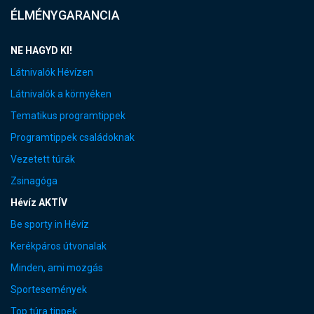
ÉLMÉNYGARANCIA
NE HAGYD KI!
Látnivalók Hévízen
Látnivalók a környéken
Tematikus programtippek
Programtippek családoknak
Vezetett túrák
Zsinagóga
Hévíz AKTÍV
Be sporty in Hévíz
Kerékpáros útvonalak
Minden, ami mozgás
Sportesemények
Top túra tippek