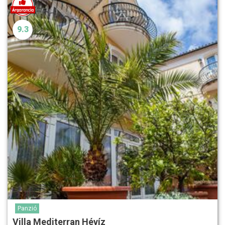
9.3
Panzió
Villa Mediterran Hévíz