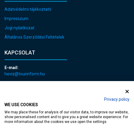
Adatvédelmi tájékoztató
Impresszum
Jogi nyilatkozat
Általános Szerződési Feltételek
KAPCSOLAT
E-mail:
heviz@tourinform.hu
Telefon:
+36 83 540 131
Privacy policy
WE USE COOKIES
We may place these for analysis of our visitor data, to improve our website,
show personalised content and to give you a great website experience. For
more information about the cookies we use open the settings.
akadálymentesített weblap
| Copyright © 2024 Hévíz Város Önkormányzata,