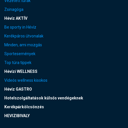
Vezetett túrák
Zsinagóga
Hévíz AKTÍV
Be sporty in Hévíz
Kerékpáros útvonalak
Minden, ami mozgás
Sportesemények
Top túra tippek
Hévízi WELLNESS
Videós wellness kisokos
Hévíz GASTRO
Hotelszolgáltatások külsős vendégeknek
Kerékpárkölcsönzés
HEVIZIBIVALY