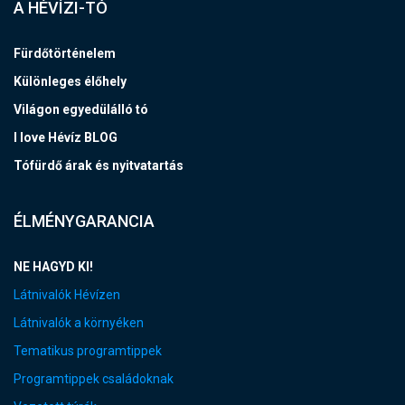
A HÉVÍZI-TÓ
Fürdőtörténelem
Különleges élőhely
Világon egyedülálló tó
I love Hévíz BLOG
Tófürdő árak és nyitvatartás
ÉLMÉNYGARANCIA
NE HAGYD KI!
Látnivalók Hévízen
Látnivalók a környéken
Tematikus programtippek
Programtippek családoknak