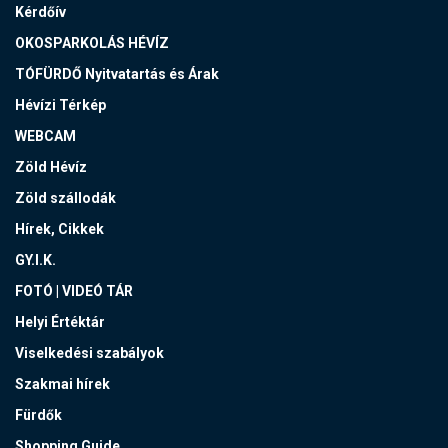
Kérdőív
OKOSPARKOLÁS HÉVÍZ
TÓFÜRDŐ Nyitvatartás és Árak
Hévízi Térkép
WEBCAM
Zöld Hévíz
Zöld szállodák
Hírek, Cikkek
GY.I.K.
FOTÓ | VIDEÓ TÁR
Helyi Értéktár
Viselkedési szabályok
Szakmai hírek
Fürdők
Shopping Guide