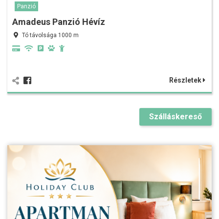
Panzió
Amadeus Panzió Hévíz
Tó távolsága 1000 m
Részletek
Szálláskereső