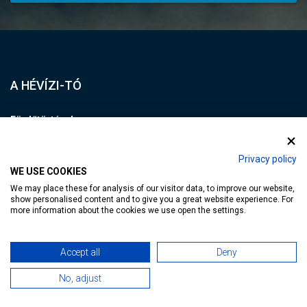
A HÉVÍZI-TÓ
Fürdőtörténelem
Különleges élőhely
Privacy policy
Világon egyedülálló tó
WE USE COOKIES
I love Hévíz BLOG
We may place these for analysis of our visitor data, to improve our website,
show personalised content and to give you a great website experience. For
Tófürdő árak és nyitvatartás
more information about the cookies we use open the settings.
ÉLMÉNYGARANCIA
Accept all
Deny
No, adjust
NE HAGYD KI!
Látnivalók Hévízen