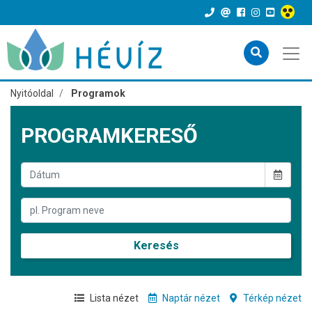
Nyitóoldal
Programok
PROGRAMKERESŐ
Keresés
Lista nézet
Naptár nézet
Térkép nézet