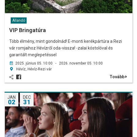
Állandó
VIP Bringatúra
Több élmény, mint gondolnád! E-monti kerékpártúra a Rezi
vár romjaihoz Hévízről oda-vissza! -zalai kóstolóval és
garantált meglepetéssel
2025. június 05. 10:00 - 2026. november 05. 10:00
Hévíz, Hévíz-Rezi vár
Tovább
JAN
DEC
02
31