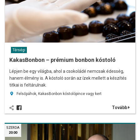
Térségi
KakasBonbon – prémium bonbon kóstoló
Lépjen be egy világba, ahol a csokoládé nemcsak édesség,
hanem élmény is. A kóstoló során az ízek mellett a készítés
titkai is feltárulnak.
Felsőpáhok, KakasBonbon kóstolópince vagy kert
Tovább
SZERDA
20:00