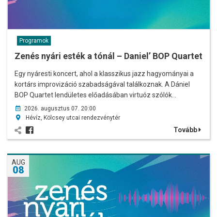
Programok
Zenés nyári esték a tónál – Daniel’ BOP Quartet
Egy nyáresti koncert, ahol a klasszikus jazz hagyományai a
kortárs improvizáció szabadságával találkoznak. A Dániel
BOP Quartet lendületes előadásában virtuóz szólók…
2026. augusztus 07. 20:00
Hévíz, Kölcsey utcai rendezvénytér
Tovább
AUG
08