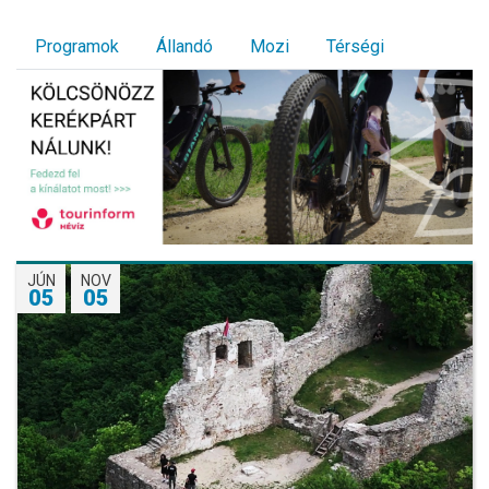
Programok
Állandó
Mozi
Térségi
JÚN
NOV
05
05