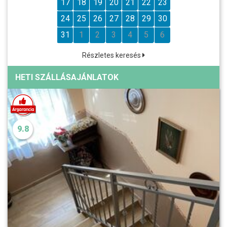
17
18
19
20
21
22
23
24
25
26
27
28
29
30
31
1
2
3
4
5
6
Részletes keresés
HETI SZÁLLÁSAJÁNLATOK
9.8