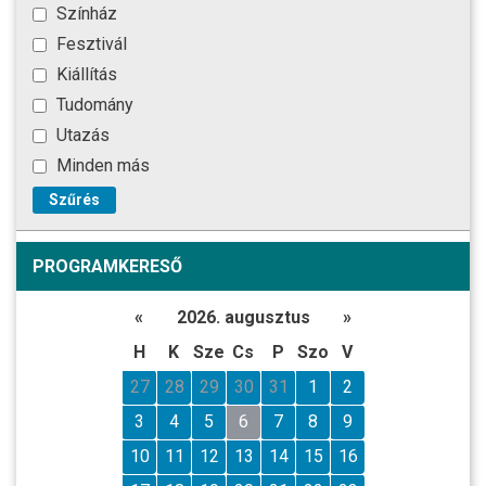
Színház
Fesztivál
Kiállítás
Tudomány
Utazás
Minden más
Szűrés
PROGRAMKERESŐ
«
2026. augusztus
»
H
K
Sze
Cs
P
Szo
V
27
28
29
30
31
1
2
3
4
5
6
7
8
9
10
11
12
13
14
15
16