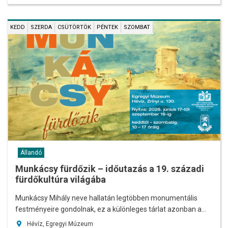
KEDD
SZERDA
CSÜTÖRTÖK
PÉNTEK
SZOMBAT
Állandó
Munkácsy fürdőzik – időutazás a 19. századi
fürdőkultúra világába
Munkácsy Mihály neve hallatán legtöbben monumentális
festményeire gondolnak, ez a különleges tárlat azonban a…
Hévíz, Egregyi Múzeum