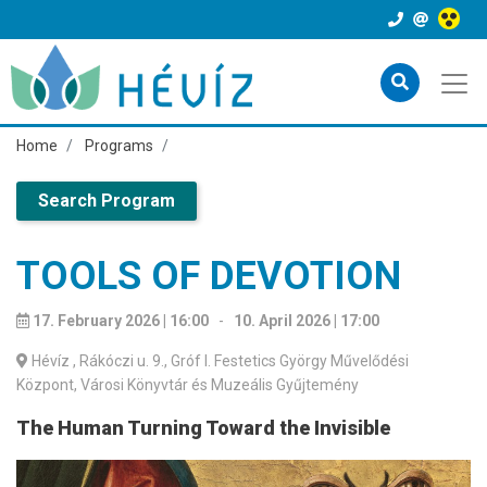
Home
Programs
Search Program
TOOLS OF DEVOTION
17. February 2026 | 16:00
-
10. April 2026 | 17:00
Hévíz
, Rákóczi u. 9., Gróf I. Festetics György Művelődési
Központ, Városi Könyvtár és Muzeális Gyűjtemény
The Human Turning Toward the Invisible