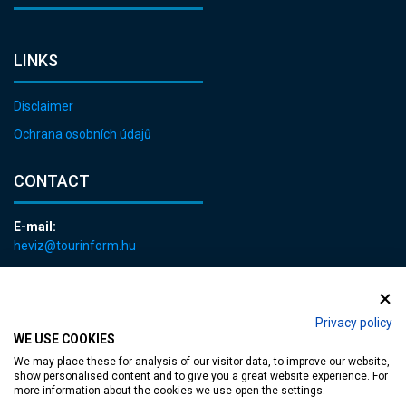
LINKS
Disclaimer
Ochrana osobních údajů
CONTACT
E-mail:
heviz@tourinform.hu
Phone:
+36 83 540 131
Privacy policy
WE USE COOKIES
We may place these for analysis of our visitor data, to improve our website,
show personalised content and to give you a great website experience. For
more information about the cookies we use open the settings.