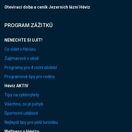
Otevírací doba a ceník Jezerních lázní Hévíz
PROGRAM ZÁŽITKŮ
NENECHTE SI UJÍT!
Co vidět v Hévízu
Zajímavosti v okolí
Programy pro 4 roční období
Programové tipy pro rodiny
Hévíz AKTIV
Tipy na cyklovýlety
Všechno, co je pohyb
Sportovní události
Nejlepší tipy pro pěší turistiku
Wellness v Hévízu